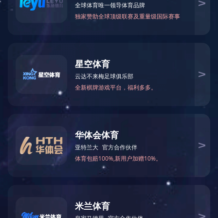

网站首页
走进瑞大

企业简介
荣誉资质
企业文化
企业视频
纸容器设备

AK(中国)AK官方网站
纸碗机系列
纸桶机系列
双层外套
机系列
高速卧式机设备
四方杯机系列
伺服纸杯机
涂层印刷模切设备

无塑涂层机
柔板印刷机
平压平模切机
冲切机
隐茶杯及其他设备

全自动隐茶杯机
纸杯包装机
纸杯检测机
纸杯粘把一体
机
纸盖/塑料盖机
纸盘机
生产案例

生产线解决方案
纸容器规格分类
新闻资讯

展会信息
公司新闻
行业新闻
AK(中国)AK官方网站

销售网络
联系售后
人才招聘
中文/EN