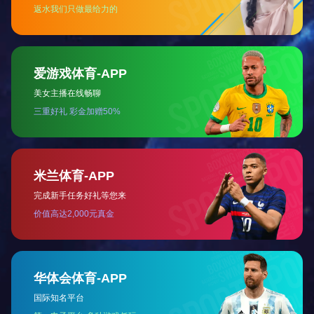
到2018年初了。
与其他公司不同，HomePod的定位更偏向聆听音乐，智能音箱
功能只排在第二。业内专家认为，HomePod跳票主要还是因为
Siri拖了后腿，毕竟在数据利用方面，苹果一向很小心，而较
为大胆的Google Assistant已经拥有很强的自然语言处理能力
了。作为第一个推出智能语音助手的公司，苹果居然起了个大
早，赶了个晚集，这令人不免有些唏嘘。
上一个
:
当“职业”摄影师处理家庭合照 结果惊悚诡异|摄影师|
惊悚|家庭
下一个
:
无
上一个
:
当“职业”摄影师处理家庭合照 结果惊悚诡异|摄影师|
惊悚|家庭
下一个
:
无
走进瑞大
企业简介