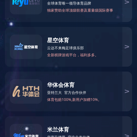

网站首页
走进瑞大

企业简介
荣誉资质
企业文化
企业视频
纸容器设备

AK(中国)AK官方网站
纸碗机系列
纸桶机系列
双层外套
机系列
高速卧式机设备
四方杯机系列
伺服纸杯机
涂层印刷模切设备

无塑涂层机
柔板印刷机
平压平模切机
冲切机
隐茶杯及其他设备

全自动隐茶杯机
纸杯包装机
纸杯检测机
纸杯粘把一体
机
纸盖/塑料盖机
纸盘机
生产案例

生产线解决方案
纸容器规格分类
新闻资讯

展会信息
公司新闻
行业新闻
AK(中国)AK官方网站

销售网络
联系售后
人才招聘
中文/EN