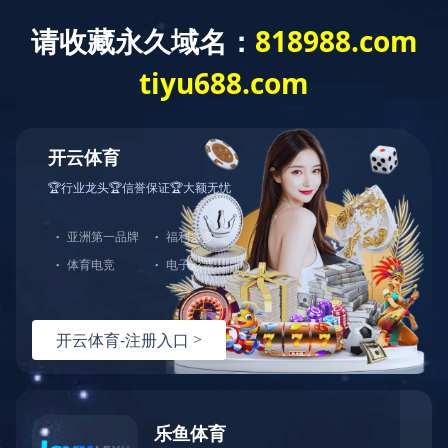
网站首页
走进瑞大
企业简介
荣誉资质
企业文化
企业视频
纸容器设备
AK(中国)AK官方网站
纸碗机系列
纸桶机系列
双层外套
机系列
高速卧式机设备
四方杯机系列
伺服纸杯机
涂层印刷模切设备
无塑涂层机
柔板印刷机
平压平模切机
冲切机
隐茶杯及其他设备
全自动隐茶杯机
纸杯包装机
纸杯检测机
纸杯粘把一体
机
纸盖/塑料盖机
纸盘机
生产案例
生产线解决方案
纸容器规格分类
新闻资讯
展会信息
公司新闻
行业新闻
AK(中国)AK官方网站
销售网络
联系售后
人才招聘
中文/EN