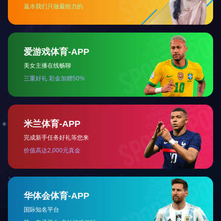
隐茶杯及其他设备
新闻资讯
展会信息
公司新闻
行业新闻